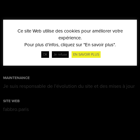
Ce site Web utilise des cookies pour améliorer votre
CRÉATION
expérience.
2019
Pour plus d'infos, cliquez sur "En savoir plus".
OK
Je refuse
EN SAVOIR PLUS
RÉALISATIONS
Site e-commerce
MAINTENANCE
Je suis responsable de l'évolution du site et des mises à jour
SITE WEB
fabbro.paris